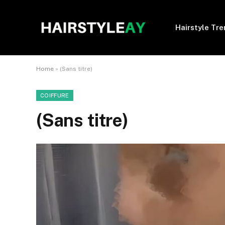
Hairstyle Tr
Home
»
(Sans titre)
COIFFURE
(Sans titre)