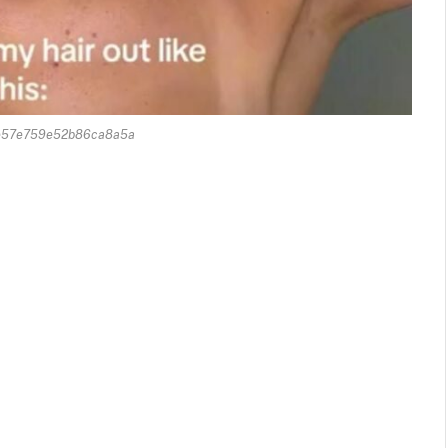
e57e759e52b86ca8a5a