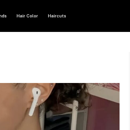
ends
Hair Color
Haircuts